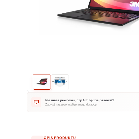
Nie masz pewności, czy filtr będzie pasował?
Zapytaj naszego inteligentnego doradcę.
OPIS PRODUKTU