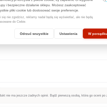
produktów Apple®, w tym MacBook Pro®, MacBook Air® i iPad®.
upy i bezpieczne działanie sklepu. Możesz zaakceptować
Projektowane są z myślą o precyzyjnym dopasowaniu do rozmiaru i
ystkie pliki cookie lub dostosować swoje preferencje.
kształtu ekranów Apple, gwarantując optymalne działanie i
utrzymanie wysokiej jakości obrazu, za jaką znane są produkty
i się nie zgodzisz, reklamy nadal będą się wyświetlać, ale nie będą
Apple®. Bez względu na to, czy pracujesz na urządzeniu mobilnym
asowane do Ciebie.
czy stacjonarnym, możesz liczyć na niezrównaną ochronę
prywatności z
3M™
.
Odrzuć wszystkie
Ustawienia
W porządk
dukt nie ma jeszcze żadnych opinii. Bądź pierwszą osobą, która go oceni po 