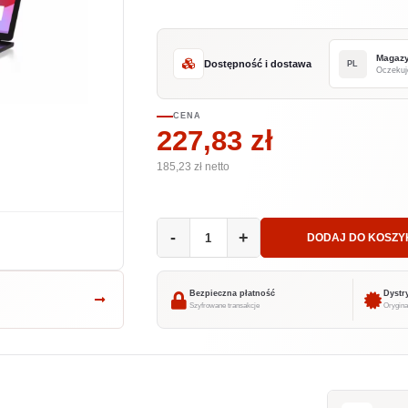
Magaz
Dostępność i dostawa
PL
Oczekuj
CENA
227,83 zł
185,23
zł netto
-
+
DODAJ DO KOSZY
Bezpieczna płatność
Dystr
Szyfrowane transakcje
Orygina