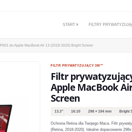
START
FILTRY PRYWATYZUJ
001 do Apple MacBook Air 13 (2018-2020) Bright Screen
FILTR PRYWATYZUJĄCY
3M™
Filtr prywatyzują
Apple MacBook Air 
Screen
13.3″
16:10
298 × 194 mm
Bright 
Ochrona Retina dla Twojego Maca. Filtr prywat
(Retina, 2018-2020). Idealne dopasowanie 298