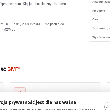
Antyodblask
ółpracownikom. Klej jest bezpieczny dla powłoki
Proporcje
Cale
at 2018, 2019, 2020 Intel/M1). Nie pasuje do
Szerokość (
em (M2/M3).
Wysokość (m
ość
3M™
Zgodność Apple®
oja prywatność jest dla nas ważna
Filtry prywatyzujące firmy
3M™
są zgodne z szeroką gamą
temowcy.pl korzysta z plików cookie, by zapewnić Ci wygodne