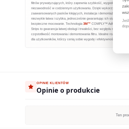
filtrów prywatyzujących, który zapewnia szybkość, wygodę i
zak
niezawodność w codziennym użytkowaniu. Dzięki wykorzystaniu
wsz
zaawansowanych pasków klejących, instalacja i demontaż filtrów jest
niezwykle łatwa i szybka, jednocześnie gwarantując ich stabilne i
Jeśl
bezpieczne mocowanie. Technologia
3M™
COMPLY™ Adhesive
dop
Strips to gwarancja łatwej obsługi i trwałości, bez względu na
częstotliwość montowania i demontowania filtru. Idealne rozwiązanie
dla użytkowników, którzy cenią sobie wygodę i efektywność.
OPINIE KLIENTÓW
Opinie o produkcie
Ten pro