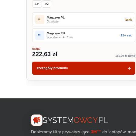
13"
3:2
Magazyn PL
brak
PL
Oczekuje
Magazyn EU
21+ szt.
EU
Wysyłka w ok. 7 dni
CENA
222,63 zł
181,00 zł netto
szczegóły produktu
SYSTEM
OWCY
.PL
Dobieramy filtry prywatyzujące
3M™
do laptopów, moni