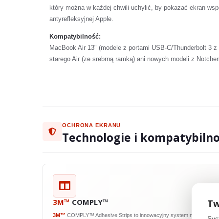
który można w każdej chwili uchylić, by pokazać ekran wsp
antyrefleksyjnej Apple.
Kompatybilność:
MacBook Air 13" (modele z portami USB-C/Thunderbolt 3 z l
starego Air (ze srebrną ramką) ani nowych modeli z Notch
OCHRONA EKRANU
Technologie i kompatybiln
3M™
COMPLY™
Tw
3M™
COMPLY™ Adhesive Strips to innowacyjny system mocowania
Sys