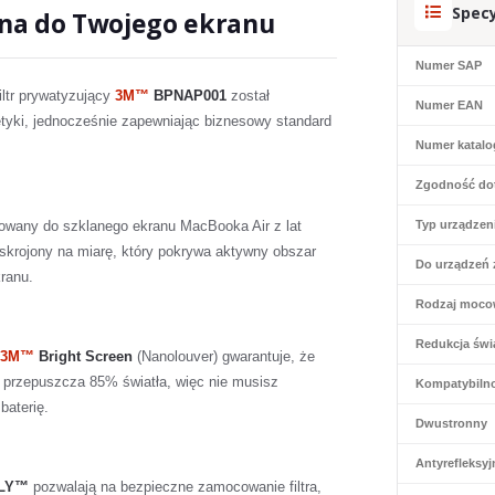
Specy
na do Twojego ekranu
Numer SAP
iltr prywatyzujący
3M™
BPNAP001
został
Numer EAN
tetyki, jednocześnie zapewniając biznesowy standard
Numer katal
Zgodność do
sowany do szklanego ekranu MacBooka Air z lat
Typ urządzen
 skrojony na miarę, który pokrywa aktywny obszar
Do urządzeń 
kranu.
Rodzaj moco
Redukcja świa
3M™
Bright Screen
(Nanolouver) gwarantuje, że
ltr przepuszcza 85% światła, więc nie musisz
Kompatybiln
baterię.
Dwustronny
Antyrefleksyj
LY™
pozwalają na bezpieczne zamocowanie filtra,