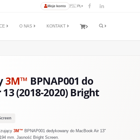
Moje konto
🇵🇱 PL
ĄCE
O NAS
KONTAKT
cy
3M™
BPNAP001 do
13 (2018-2020) Bright
Screen
yzujący
3M™
BPNAP001 dedykowany do MacBook Air 13"
x194 mm. Jasność Bright Screen.