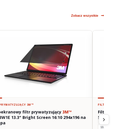
Zobacz wszystkie
 PRYWATYZUJĄCY
3M™
FILTR PRYWATYZU
oekranowy filtr prywatyzujący
3M™
Filtr prywatyz
3W1E 13.3" Bright Screen 16:10 294x196 na
Screen 16:9 29
opa
13.3"
16:9