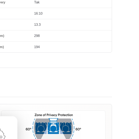
owy
Tak
16:10
13.3
mm)
298
m)
194