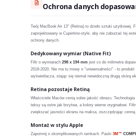
Ochrona danych dopasowa
Twój MacBook Air 13" (Retina) to dzieło sztuki użytkowej. F
zaprojektowany w Cupertino-style, aby nie zaburzać tej es
ochrony danych.
Dedykowany wymiar (Native Fit)
Filtr o wymiarach
298 x 194 mm
jest co do milimetra dopa
2018-2020. Nie ma tu mowy o "uniwersalności" - to produkt
wyświetlacza, stając się niemal niewidoczną drugą skórą e
Retina pozostaje Retiną
Właściciele Maców cenią sobie jakość obrazu. Technologia
teksy są ostre jak brzytwa, a kolory wierne oryginałowi. Fi
zwiększać jasności ekranu na maksa, oszczędzając cenną 
Montaż w stylu Apple
Zapomnij o skomplikowanych ramkach. Paski
3M™
COMP