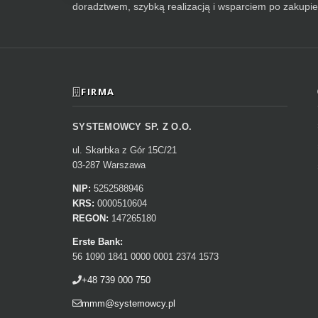
doradztwem, szybką realizacją i wsparciem po zakupie
FIRMA
SYSTEMOWCY SP. Z O.O.
ul. Skarbka z Gór 15C/21
03-287 Warszawa
NIP:
5252588946
KRS:
0000510604
REGON:
147265180
Erste Bank:
56 1090 1841 0000 0001 2374 1573
+48 739 000 750
mmm@systemowcy.pl