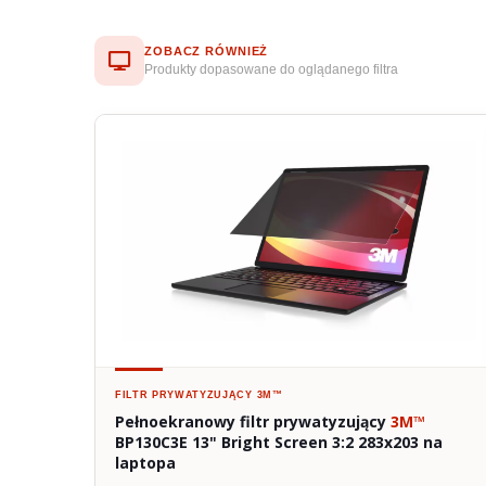
ZOBACZ RÓWNIEŻ
Produkty dopasowane do oglądanego filtra
FILTR PRYWATYZUJĄCY
3M™
Pełnoekranowy filtr prywatyzujący
3M™
BP130C3E 13" Bright Screen 3:2 283x203 na
laptopa