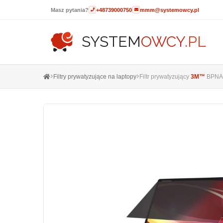
Masz pytania?
+48739000750
mmm@systemowcy.pl
SYSTEM
OWCY
.PL
Filtry prywatyzujące na laptopy
Filtr prywatyzujący
3M™
BPNAP