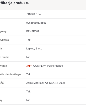
fikacja produktu
7100288104
00638060338551
ogowy
BPNAP001
tykowa
Tak
ia
Laptop, 2 w 1
z ramką
Nie
wania
3M™
COMPLY™ Paski Klejące
tła niebieskiego
Tak
ość
Apple MacBook Air 13 2018-2020
Tak
ny
Nie