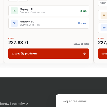
13.3"
Magazyn PL
2 szt.
PL
Dostawa 1-3 dni robocze
PL
Magazyn EU
30+ szt.
EU
Wysyłka w ok. 7 dni
EU
CENA
CENA
227,83 zł
227
185,23 zł netto
szczegóły produktu
szc
Adres
email
torów i tabletów, z