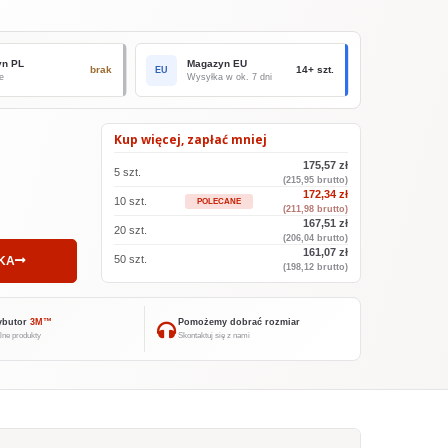
yn PL
Magazyn EU
brak
14+ szt.
EU
e
Wysyłka w ok. 7 dni
Kup więcej, zapłać mniej
175,57 zł
5 szt.
(215,95 brutto)
172,34 zł
10 szt.
POLECANE
(211,98 brutto)
167,51 zł
20 szt.
(206,04 brutto)
161,07 zł
50 szt.
KA
(198,12 brutto)
ybutor
3M™
Pomożemy dobrać rozmiar
lne produkty
Skontaktuj się z nami