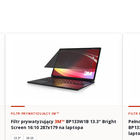
FILTR PRYWATYZUJĄCY
3M™
FILTR
Filtr prywatyzujący
3M™
BP133W1B 13.3" Bright
Pełn
Screen 16:10 287x179 na laptopa
BP13
lapt
13.3"
16:10