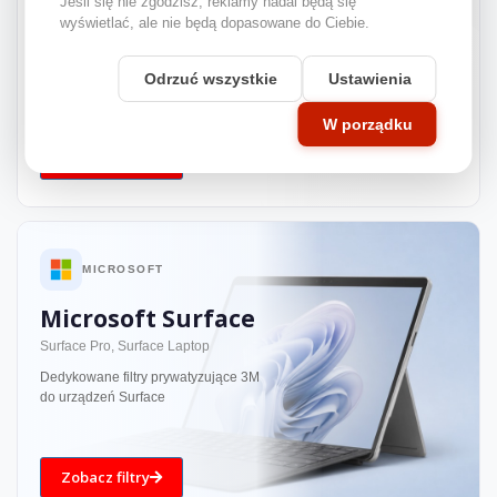
Apple
Jeśli się nie zgodzisz, reklamy nadal będą się
wyświetlać, ale nie będą dopasowane do Ciebie.
MacBook
Dedykowane filtry prywatyzujące 3M
Odrzuć wszystkie
Ustawienia
do urządzeń Apple
W porządku
Zobacz filtry
MICROSOFT
Microsoft Surface
Surface Pro, Surface Laptop
Dedykowane filtry prywatyzujące 3M
do urządzeń Surface
Zobacz filtry