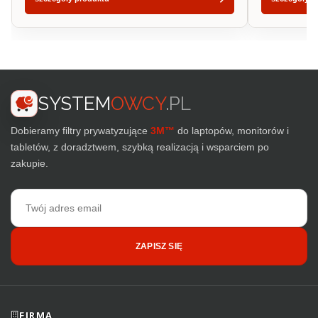
SYSTEM
OWCY
.PL
Dobieramy filtry prywatyzujące
3M™
do laptopów, monitorów i
tabletów, z doradztwem, szybką realizacją i wsparciem po
zakupie.
Adres
email
ZAPISZ SIĘ
FIRMA