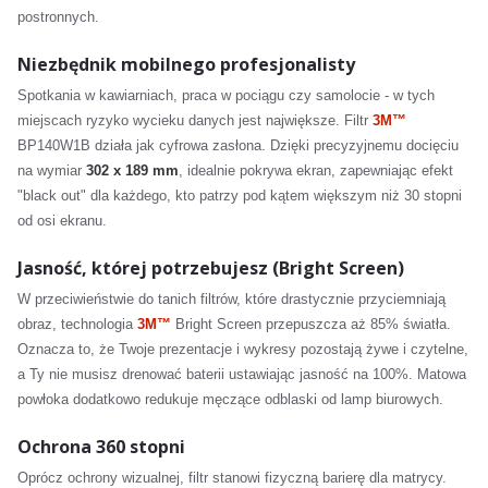
postronnych.
Niezbędnik mobilnego profesjonalisty
Spotkania w kawiarniach, praca w pociągu czy samolocie - w tych
miejscach ryzyko wycieku danych jest największe. Filtr
3M™
BP140W1B działa jak cyfrowa zasłona. Dzięki precyzyjnemu docięciu
na wymiar
302 x 189 mm
, idealnie pokrywa ekran, zapewniając efekt
"black out" dla każdego, kto patrzy pod kątem większym niż 30 stopni
od osi ekranu.
Jasność, której potrzebujesz (Bright Screen)
W przeciwieństwie do tanich filtrów, które drastycznie przyciemniają
obraz, technologia
3M™
Bright Screen przepuszcza aż 85% światła.
Oznacza to, że Twoje prezentacje i wykresy pozostają żywe i czytelne,
a Ty nie musisz drenować baterii ustawiając jasność na 100%. Matowa
powłoka dodatkowo redukuje męczące odblaski od lamp biurowych.
Ochrona 360 stopni
Oprócz ochrony wizualnej, filtr stanowi fizyczną barierę dla matrycy.