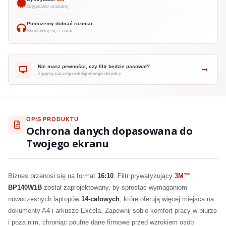
Oryginalne produkty
Pomożemy dobrać rozmiar
Skontaktuj się z nami
Nie masz pewności, czy filtr będzie pasował?
Zapytaj naszego inteligentnego doradcę.
OPIS PRODUKTU
Ochrona danych dopasowana do
Twojego ekranu
Biznes przenosi się na format
16:10
. Filtr prywatyzujący
3M™
BP140W1B
został zaprojektowany, by sprostać wymaganiom
nowoczesnych laptopów
14-calowych
, które oferują więcej miejsca na
dokumenty A4 i arkusze Excela. Zapewnij sobie komfort pracy w biurze
i poza nim, chroniąc poufne dane firmowe przed wzrokiem osób