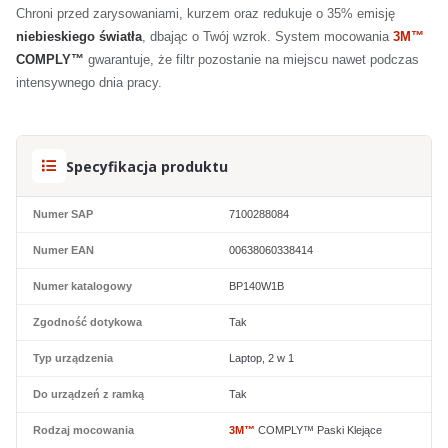
Chroni przed zarysowaniami, kurzem oraz redukuje o 35% emisję
niebieskiego światła
, dbając o Twój wzrok. System mocowania
3M™
COMPLY™
gwarantuje, że filtr pozostanie na miejscu nawet podczas
intensywnego dnia pracy.
Specyfikacja produktu
Numer SAP
7100288084
Numer EAN
00638060338414
Numer katalogowy
BP140W1B
Zgodność dotykowa
Tak
Typ urządzenia
Laptop, 2 w 1
Do urządzeń z ramką
Tak
Rodzaj mocowania
3M™
COMPLY™ Paski Klejące