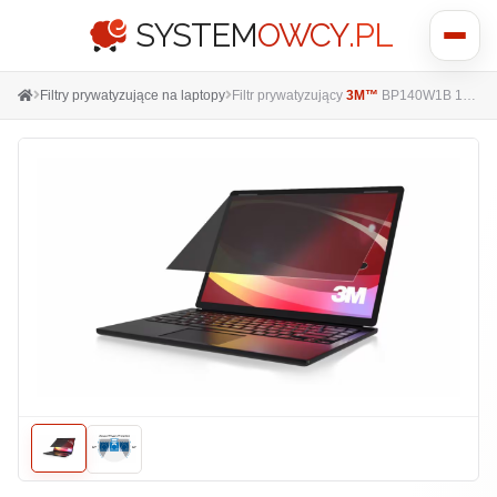
SYSTEM
OWCY
.PL
Pokaż
menu
Filtry prywatyzujące na laptopy
Filtr prywatyzujący
3M™
BP140W1B 14" Bright Screen 16:10 302x189 na laptopa