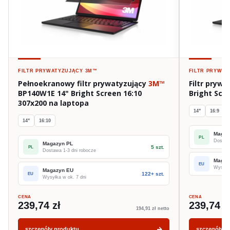
FILTR PRYWATYZUJĄCY
3M™
FILTR PRYWA
Pełnoekranowy filtr prywatyzujący
3M™
Filtr pryw
BP140W1E 14" Bright Screen 16:10
Bright Scr
307x200 na laptopa
14"
16:9
14"
16:10
Magaz
PL
Dostawa
Magazyn PL
5 szt.
PL
Dostawa 1-3 dni robocze
Magaz
EU
Wysyłka
Magazyn EU
122+ szt.
EU
Wysyłka w ok. 7 dni
CENA
CENA
239,74 zł
239,74 z
194,91 zł netto
szczegóły produktu
szczegóły p