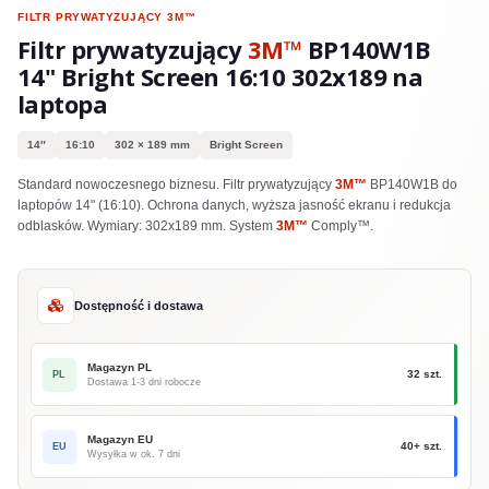
FILTR PRYWATYZUJĄCY
3M™
Filtr prywatyzujący
3M™
BP140W1B
14" Bright Screen 16:10 302x189 na
laptopa
14″
16:10
302 × 189 mm
Bright Screen
Standard nowoczesnego biznesu. Filtr prywatyzujący
3M™
BP140W1B do
laptopów 14" (16:10). Ochrona danych, wyższa jasność ekranu i redukcja
odblasków. Wymiary: 302x189 mm. System
3M™
Comply™.
Dostępność i dostawa
Magazyn PL
32 szt.
PL
Dostawa 1-3 dni robocze
Magazyn EU
40+ szt.
EU
Wysyłka w ok. 7 dni