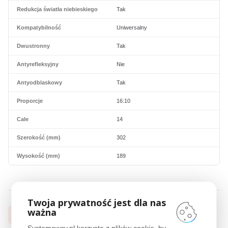
Redukcja światła niebieskiego
Tak
Kompatybilność
Uniwersalny
Dwustronny
Tak
Antyrefleksyjny
Nie
Antyodblaskowy
Tak
Proporcje
16:10
Cale
14
Szerokość (mm)
302
Wysokość (mm)
189
Twoja prywatność jest dla nas
ważna
OCHRONA EKRANU
Technologie i kompatybilność
3M™
Systemowcy.pl korzysta z plików cookie, by