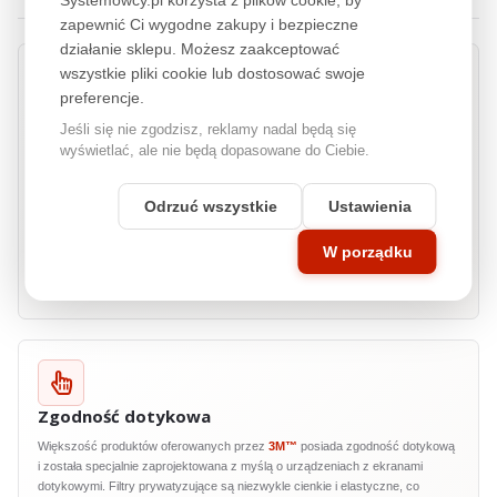
zapewnić Ci wygodne zakupy i bezpieczne
działanie sklepu. Możesz zaakceptować
wszystkie pliki cookie lub dostosować swoje
preferencje.
3M™
COMPLY™
Jeśli się nie zgodzisz, reklamy nadal będą się
wyświetlać, ale nie będą dopasowane do Ciebie.
3M™
COMPLY™ Adhesive Strips to innowacyjny system mocowania filtrów
prywatyzujących, który zapewnia szybkość, wygodę i niezawodność w
codziennym użytkowaniu. Dzięki wykorzystaniu zaawansowanych pasków
Odrzuć wszystkie
Ustawienia
klejących, instalacja i demontaż filtrów jest niezwykle łatwa i szybka,
jednocześnie gwarantując ich stabilne i bezpieczne mocowanie. Technologia
W porządku
3M™
COMPLY™ Adhesive Strips to gwarancja łatwej obsługi i trwałości, bez
względu na częstotliwość montowania i demontowania filtru. Idealne
rozwiązanie dla użytkowników, którzy cenią sobie wygodę i efektywność.
Zgodność dotykowa
Większość produktów oferowanych przez
3M™
posiada zgodność dotykową
i została specjalnie zaprojektowana z myślą o urządzeniach z ekranami
dotykowymi. Filtry prywatyzujące są niezwykle cienkie i elastyczne, co