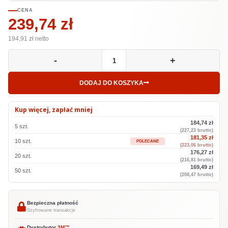
CENA
239,74 zł
194,91
zł netto
-
+
DODAJ DO KOSZYKA
Kup więcej, zapłać mniej
184,74 zł
5 szt.
(227,23 brutto)
181,35 zł
10 szt.
POLECANE
(223,06 brutto)
176,27 zł
20 szt.
(216,81 brutto)
169,49 zł
50 szt.
(208,47 brutto)
Bezpieczna płatność
Szyfrowane transakcje
Dystrybutor
3M™