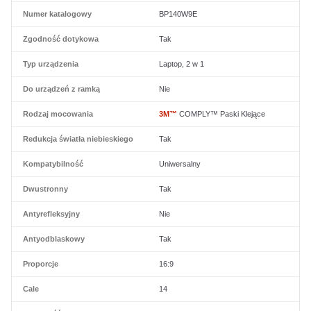
Numer katalogowy
BP140W9E
Zgodność dotykowa
Tak
Typ urządzenia
Laptop, 2 w 1
Do urządzeń z ramką
Nie
Rodzaj mocowania
3M™
COMPLY™ Paski Klejące
Redukcja światła niebieskiego
Tak
Kompatybilność
Uniwersalny
Dwustronny
Tak
Antyrefleksyjny
Nie
Antyodblaskowy
Tak
Proporcje
16:9
Cale
14