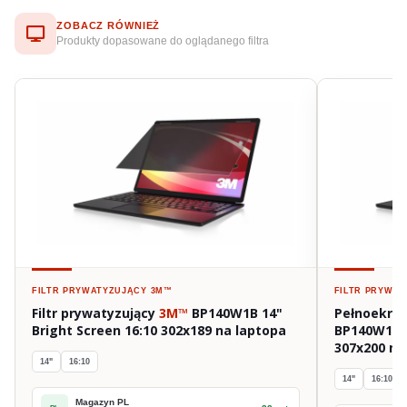
ZOBACZ RÓWNIEŻ
Produkty dopasowane do oglądanego filtra
FILTR PRYWATYZUJĄCY
3M™
FILTR PRYWA
Filtr prywatyzujący
3M™
BP140W1B 14"
Pełnoekran
Bright Screen 16:10 302x189 na laptopa
BP140W1E 1
307x200 na
14"
16:10
14"
16:10
Magazyn PL