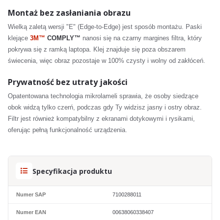
Montaż bez zasłaniania obrazu
Wielką zaletą wersji "E" (Edge-to-Edge) jest sposób montażu. Paski
klejące
3M™
COMPLY™
nanosi się na czarny margines filtra, który
pokrywa się z ramką laptopa. Klej znajduje się poza obszarem
świecenia, więc obraz pozostaje w 100% czysty i wolny od zakłóceń.
Prywatność bez utraty jakości
Opatentowana technologia mikrolameli sprawia, że osoby siedzące
obok widzą tylko czerń, podczas gdy Ty widzisz jasny i ostry obraz.
Filtr jest również kompatybilny z ekranami dotykowymi i rysikami,
oferując pełną funkcjonalność urządzenia.
Specyfikacja produktu
Numer SAP
7100288011
Numer EAN
00638060338407