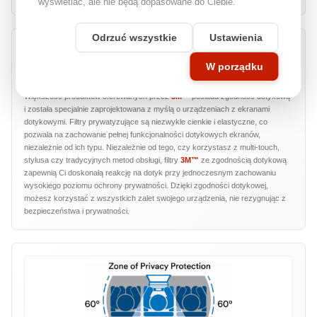
wyświetlać, ale nie będą dopasowane do Ciebie.
Odrzuć wszystkie
Ustawienia
W porządku
Zgodność dotykowa
Większość produktów oferowanych przez
3M™
posiada zgodność dotykową
i została specjalnie zaprojektowana z myślą o urządzeniach z ekranami
dotykowymi. Filtry prywatyzujące są niezwykle cienkie i elastyczne, co
pozwala na zachowanie pełnej funkcjonalności dotykowych ekranów,
niezależnie od ich typu. Niezależnie od tego, czy korzystasz z multi-touch,
stylusa czy tradycyjnych metod obsługi, filtry
3M™
ze zgodnością dotykową
zapewnią Ci doskonałą reakcję na dotyk przy jednoczesnym zachowaniu
wysokiego poziomu ochrony prywatności. Dzięki zgodności dotykowej,
możesz korzystać z wszystkich zalet swojego urządzenia, nie rezygnując z
bezpieczeństwa i prywatności.