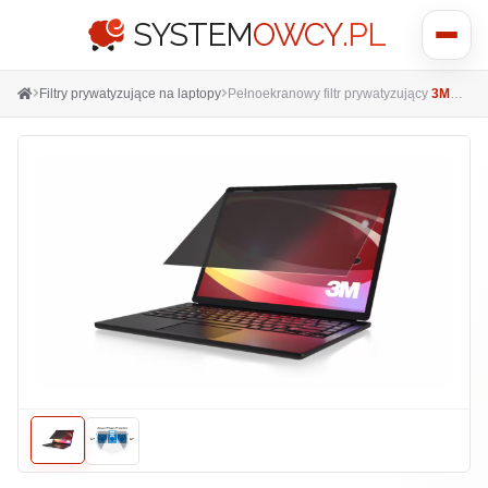
SYSTEM
OWCY
.PL
Pokaż
menu
Filtry prywatyzujące na laptopy
Pełnoekranowy filtr prywatyzujący
3M™
BP1