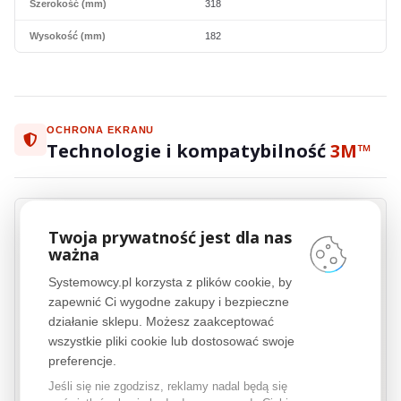
Szerokość (mm)
318
Wysokość (mm)
182
OCHRONA EKRANU
Technologie i kompatybilność
3M™
Twoja prywatność jest dla nas
ważna
3M™
COMPLY™
Systemowcy.pl korzysta z plików cookie, by
3M™
COMPLY™ Adhesive Strips to innowacyjny system mocowania filtrów
zapewnić Ci wygodne zakupy i bezpieczne
prywatyzujących, który zapewnia szybkość, wygodę i niezawodność w
codziennym użytkowaniu. Dzięki wykorzystaniu zaawansowanych pasków
działanie sklepu. Możesz zaakceptować
klejących, instalacja i demontaż filtrów jest niezwykle łatwa i szybka,
wszystkie pliki cookie lub dostosować swoje
jednocześnie gwarantując ich stabilne i bezpieczne mocowanie. Technologia
preferencje.
3M™
COMPLY™ Adhesive Strips to gwarancja łatwej obsługi i trwałości, bez
względu na częstotliwość montowania i demontowania filtru. Idealne
Jeśli się nie zgodzisz, reklamy nadal będą się
rozwiązanie dla użytkowników, którzy cenią sobie wygodę i efektywność.