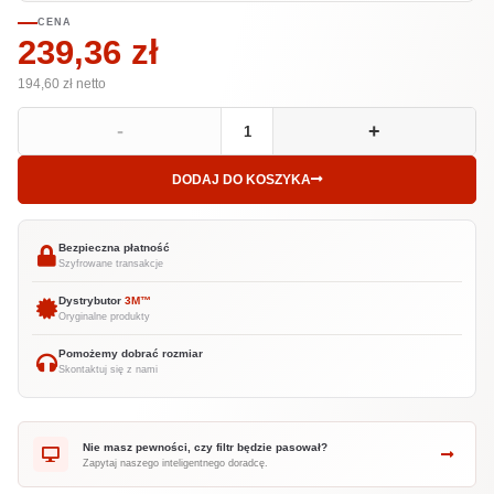
CENA
239,36 zł
194,60 zł
netto
-
+
DODAJ DO KOSZYKA
Bezpieczna płatność
Szyfrowane transakcje
Dystrybutor
3M™
Oryginalne produkty
Pomożemy dobrać rozmiar
Skontaktuj się z nami
Nie masz pewności, czy filtr będzie pasował?
Zapytaj naszego inteligentnego doradcę.