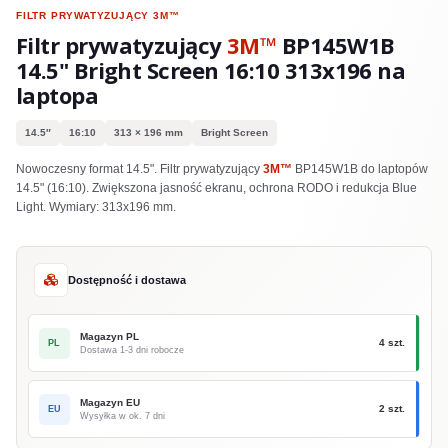
FILTR PRYWATYZUJĄCY
3M™
Filtr prywatyzujący
3M™
BP145W1B
14.5" Bright Screen 16:10 313x196 na
laptopa
14.5″
16:10
313 × 196 mm
Bright Screen
Nowoczesny format 14.5". Filtr prywatyzujący
3M™
BP145W1B do laptopów
14.5" (16:10). Zwiększona jasność ekranu, ochrona RODO i redukcja Blue
Light. Wymiary: 313x196 mm.
Dostępność i dostawa
Magazyn PL
4 szt.
PL
Dostawa 1-3 dni robocze
Magazyn EU
2 szt.
EU
Wysyłka w ok. 7 dni