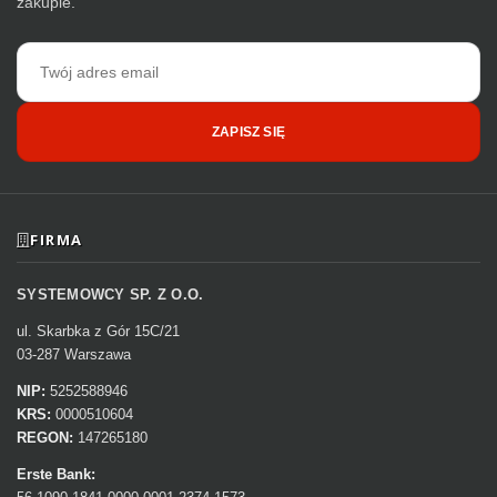
zakupie.
Adres
email
ZAPISZ SIĘ
FIRMA
SYSTEMOWCY SP. Z O.O.
ul. Skarbka z Gór 15C/21
03-287 Warszawa
NIP:
5252588946
KRS:
0000510604
REGON:
147265180
Erste Bank: