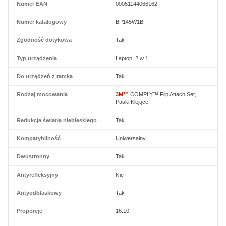
Numer EAN
00051144066162
Numer katalogowy
BP145W1B
Zgodność dotykowa
Tak
Typ urządzenia
Laptop, 2 w 1
Do urządzeń z ramką
Tak
Rodzaj mocowania
3M™
COMPLY™ Flip Attach Set,
Paski Klejące
Redukcja światła niebieskiego
Tak
Kompatybilność
Uniwersalny
Dwustronny
Tak
Antyrefleksyjny
Nie
Antyodblaskowy
Tak
Proporcje
16:10