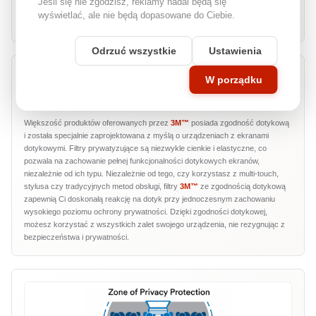
Jeśli się nie zgodzisz, reklamy nadal będą się
względu na częstotliwość montowania i demontowania filtru. Idealne
wyświetlać, ale nie będą dopasowane do Ciebie.
rozwiązanie dla użytkowników, którzy cenią sobie wygodę i efektywność.
Odrzuć wszystkie
Ustawienia
W porządku
Zgodność dotykowa
Większość produktów oferowanych przez
3M™
posiada zgodność dotykową
i została specjalnie zaprojektowana z myślą o urządzeniach z ekranami
dotykowymi. Filtry prywatyzujące są niezwykle cienkie i elastyczne, co
pozwala na zachowanie pełnej funkcjonalności dotykowych ekranów,
niezależnie od ich typu. Niezależnie od tego, czy korzystasz z multi-touch,
stylusa czy tradycyjnych metod obsługi, filtry
3M™
ze zgodnością dotykową
zapewnią Ci doskonałą reakcję na dotyk przy jednoczesnym zachowaniu
wysokiego poziomu ochrony prywatności. Dzięki zgodności dotykowej,
możesz korzystać z wszystkich zalet swojego urządzenia, nie rezygnując z
bezpieczeństwa i prywatności.