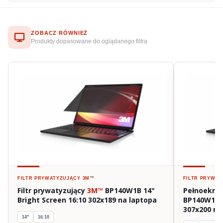
ZOBACZ RÓWNIEŻ
Produkty dopasowane do oglądanego filtra
FILTR PRYWATYZUJĄCY
3M™
FILTR PRYWA
Filtr prywatyzujący
3M™
BP140W1B 14"
Pełnoekran
Bright Screen 16:10 302x189 na laptopa
BP140W1E 1
307x200 na
14"
16:10