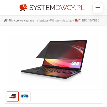
SYSTEM
OWCY
.PL
Pokaż
menu
Filtry prywatyzujące na laptopy
Filtr prywatyzujący
3M™
BP145W1B 14.5" Bright Screen 16:10 313x196 na laptopa