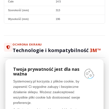
Cale
14.5
Szerokość (mm)
313
Wysokość (mm)
196
OCHRONA EKRANU
Technologie i kompatybilność
3M™
Twoja prywatność jest dla nas
ważna
3M™
COMPLY™
Systemowcy.pl korzysta z plików cookie, by
zapewnić Ci wygodne zakupy i bezpieczne
3M™
COMPLY™ Adhesive Strips to innowacyjny system mocowania filtrów
prywatyzujących, który zapewnia szybkość, wygodę i niezawodność w
działanie sklepu. Możesz zaakceptować
codziennym użytkowaniu. Dzięki wykorzystaniu zaawansowanych pasków
wszystkie pliki cookie lub dostosować swoje
klejących, instalacja i demontaż filtrów jest niezwykle łatwa i szybka,
preferencje.
jednocześnie gwarantując ich stabilne i bezpieczne mocowanie. Technologia
3M™
COMPLY™ Adhesive Strips to gwarancja łatwej obsługi i trwałości, bez