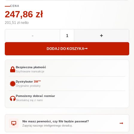
CENA
247,86 zł
201,51 zł
netto
-
+
DODAJ DO KOSZYKA
Bezpieczna płatność
Szyfrowane transakcje
Dystrybutor
3M™
Oryginalne produkty
Pomożemy dobrać rozmiar
Skontaktuj się z nami
Nie masz pewności, czy filtr będzie pasował?
Zapytaj naszego inteligentnego doradcę.