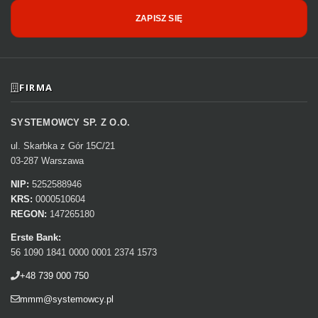
ZAPISZ SIĘ
FIRMA
SYSTEMOWCY SP. Z O.O.
ul. Skarbka z Gór 15C/21
03-287 Warszawa
NIP:
5252588946
KRS:
0000510604
REGON:
147265180
Erste Bank:
56 1090 1841 0000 0001 2374 1573
+48 739 000 750
mmm@systemowcy.pl