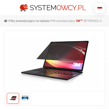
SYSTEM
OWCY
.PL
Pokaż
menu
Filtry prywatyzujące na laptopy
Filtr prywatyzujący
3M™
BPTMS002 do Surface Pro 8/9/11 oraz Pro X 13