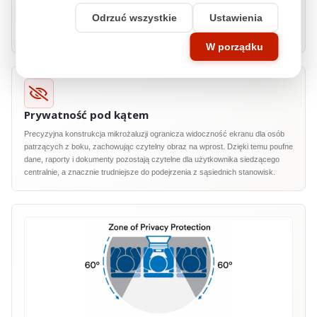
3M™
COMPLY™ Adhesive Strips to gwarancja łatwej obsługi i trwałości, bez
Odrzuć wszystkie
Ustawienia
względu na częstotliwość montowania i demontowania filtru. Idealne
rozwiązanie dla użytkowników, którzy cenią sobie wygodę i efektywność.
W porządku
Prywatność pod kątem
Precyzyjna konstrukcja mikrożaluzji ogranicza widoczność ekranu dla osób
patrzących z boku, zachowując czytelny obraz na wprost. Dzięki temu poufne
dane, raporty i dokumenty pozostają czytelne dla użytkownika siedzącego
centralnie, a znacznie trudniejsze do podejrzenia z sąsiednich stanowisk.