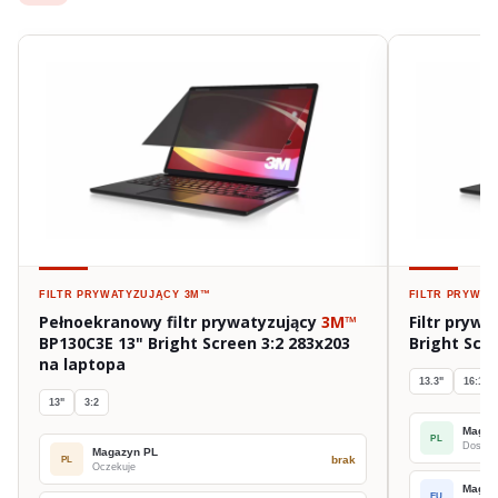
FILTR PRYWATYZUJĄCY
3M™
FILTR PRYWA
Pełnoekranowy filtr prywatyzujący
3M™
Filtr pryw
BP130C3E 13" Bright Screen 3:2 283x203
Bright Scr
na laptopa
13.3"
16:10
13"
3:2
Magaz
PL
Dostawa
Magazyn PL
brak
PL
Oczekuje
Magaz
EU