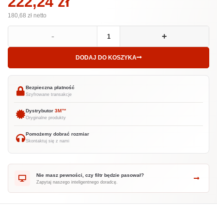
222,24 zł
180,68 zł
netto
-
+
DODAJ DO KOSZYKA
Bezpieczna płatność
Szyfrowane transakcje
Dystrybutor
3M™
Oryginalne produkty
Pomożemy dobrać rozmiar
Skontaktuj się z nami
Nie masz pewności, czy filtr będzie pasował?
Zapytaj naszego inteligentnego doradcę.