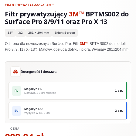
FILTR PRYWATYZUJĄCY
3M™
Filtr prywatyzujący
3M™
BPTMS002 do
Surface Pro 8/9/11 oraz Pro X 13
13″
3:2
281 × 204 mm
Bright Screen
Ochrona dla nowoczesnych Surface Pro. Filtr
3M™
BPTMS002 do modeli
Pro 8, 9, 11 i X (13"). Matowy, obsługa dotyku i pióra. Wymiary 281x204 mm.
Dostępność i dostawa
Magazyn PL
1 szt.
PL
Dostawa 1-3 dni robocze
Magazyn EU
2 szt.
EU
Wysyłka w ok. 7 dni
CENA