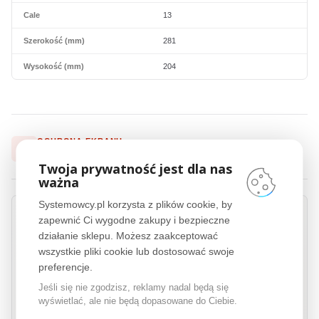
Cale
13
Szerokość (mm)
281
Wysokość (mm)
204
OCHRONA EKRANU
Technologie i kompatybilność
3M™
Twoja prywatność jest dla nas
ważna
Systemowcy.pl korzysta z plików cookie, by
zapewnić Ci wygodne zakupy i bezpieczne
działanie sklepu. Możesz zaakceptować
3M™
COMPLY™
wszystkie pliki cookie lub dostosować swoje
3M™
COMPLY™ Adhesive Strips to innowacyjny system mocowania filtrów
preferencje.
prywatyzujących, który zapewnia szybkość, wygodę i niezawodność w
Jeśli się nie zgodzisz, reklamy nadal będą się
codziennym użytkowaniu. Dzięki wykorzystaniu zaawansowanych pasków
wyświetlać, ale nie będą dopasowane do Ciebie.
klejących, instalacja i demontaż filtrów jest niezwykle łatwa i szybka,
jednocześnie gwarantując ich stabilne i bezpieczne mocowanie. Technologia