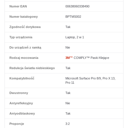
Numer EAN
00638060338490
Numer katalogowy
BPTMS002
Zgodność dotykowa
Tak
Typ urządzenia
Laptop, 2 w 1
Do urządzeń z ramką
Nie
Rodzaj mocowania
3M™
COMPLY™ Paski Klejące
Redukcja światła niebieskiego
Tak
Kompatybilność
Microsoft Surface Pro 8/9, Pro X 13,
Pro 11
Dwustronny
Tak
Antyrefleksyjny
Nie
Antyodblaskowy
Tak
Proporcje
3:2