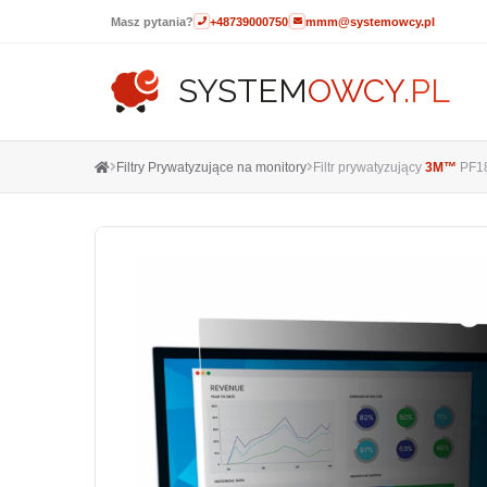
Masz pytania?
+48739000750
mmm@systemowcy.pl
SYSTEM
OWCY
.PL
Filtry Prywatyzujące na monitory
Filtr prywatyzujący
3M™
PF18