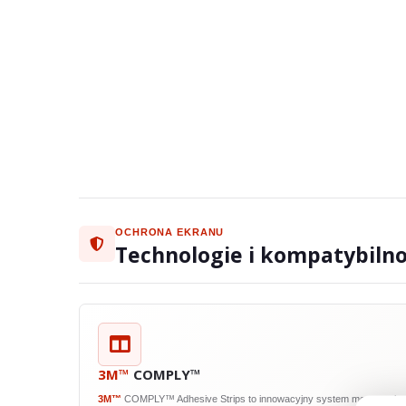
OCHRONA EKRANU
Technologie i kompatybiln
3M™
COMPLY™
3M™
COMPLY™ Adhesive Strips to innowacyjny system mocowania