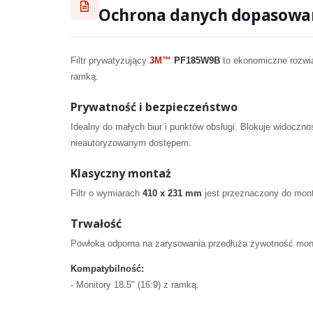
Ochrona danych dopasowa
Filtr prywatyzujący
3M™
PF185W9B
to ekonomiczne rozwią
ramką.
Prywatność i bezpieczeństwo
Idealny do małych biur i punktów obsługi. Blokuje widoczn
nieautoryzowanym dostępem.
Klasyczny montaż
Filtr o wymiarach
410 x 231 mm
jest przeznaczony do mon
Trwałość
Powłoka odporna na zarysowania przedłuża żywotność moni
Kompatybilność:
- Monitory 18.5" (16:9) z ramką.