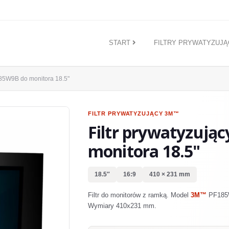
START
FILTRY PRYWATYZUJ
5W9B do monitora 18.5"
FILTR PRYWATYZUJĄCY
3M™
Filtr prywatyzują
monitora 18.5"
18.5″
16:9
410 × 231 mm
Filtr do monitorów z ramką. Model
3M™
PF185W
Wymiary 410x231 mm.