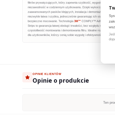
filtrów prywatyzujących, który zapewnia szybkość, wygodę i
Tw
niezawodność w codziennym użytkowaniu. Dzięki wykorzystaniu
zaawansowanych pasków klejących, instalacja i demontaż filtrów jest
Sys
niezwykle łatwa i szybka, jednocześnie gwarantując ich stabilne i
zak
bezpieczne mocowanie. Technologia
3M™
COMPLY™ Adhesive
Strips to gwarancja łatwej obsługi i trwałości, bez względu na
wsz
częstotliwość montowania i demontowania filtru. Idealne rozwiązanie
Jeśl
dla użytkowników, którzy cenią sobie wygodę i efektywność.
dop
OPINIE KLIENTÓW
Opinie o produkcie
Ten pro