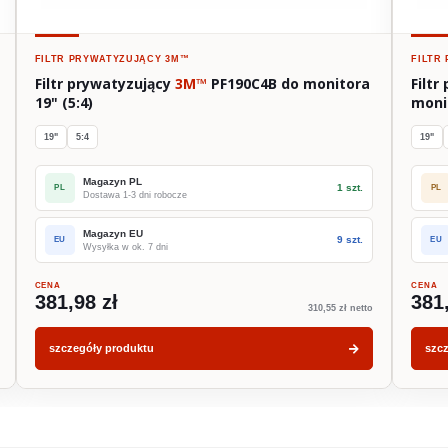
FILTR PRYWATYZUJĄCY
3M™
FILTR
Filtr prywatyzujący
3M™
PF190C4B do monitora
Filt
19" (5:4)
monit
19"
5:4
19"
Magazyn PL
1 szt.
PL
PL
Dostawa 1-3 dni robocze
Magazyn EU
9 szt.
EU
EU
Wysyłka w ok. 7 dni
CENA
CENA
381,98 zł
381
310,55 zł netto
szczegóły produktu
szc