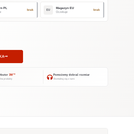
yn PL
Magazyn EU
brak
brak
EU
e
Oczekuje
KA
ybutor
3M™
Pomożemy dobrać rozmiar
lne produkty
Skontaktuj się z nami