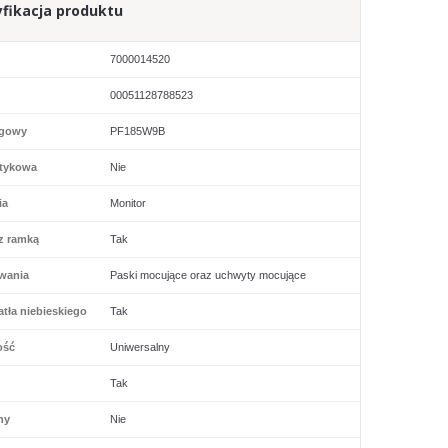
fikacja produktu
7000014520
00051128788523
ogowy
PF185W9B
tykowa
Nie
ia
Monitor
z ramką
Tak
wania
Paski mocujące oraz uchwyty mocujące
tła niebieskiego
Tak
ość
Uniwersalny
Tak
ny
Nie