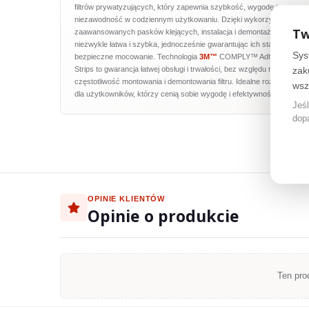
filtrów prywatyzujących, który zapewnia szybkość, wygodę i
niezawodność w codziennym użytkowaniu. Dzięki wykorzystaniu
Tw
zaawansowanych pasków klejących, instalacja i demontaż filtrów jest
niezwykle łatwa i szybka, jednocześnie gwarantując ich stabilne i
Sys
bezpieczne mocowanie. Technologia
3M™
COMPLY™ Adhesive
zak
Strips to gwarancja łatwej obsługi i trwałości, bez względu na
częstotliwość montowania i demontowania filtru. Idealne rozwiązanie
wsz
dla użytkowników, którzy cenią sobie wygodę i efektywność.
Jeśl
dop
OPINIE KLIENTÓW
Opinie o produkcie
Ten pro