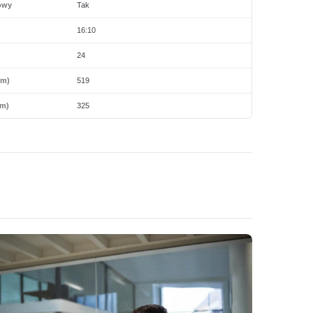
owy
Tak
16:10
24
mm)
519
m)
325