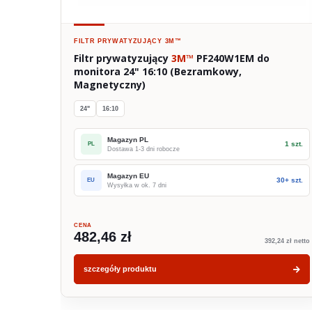
FILTR PRYWATYZUJĄCY
3M™
Filtr prywatyzujący
3M™
PF240W1EM do
monitora 24" 16:10 (Bezramkowy,
Magnetyczny)
24"
16:10
Magazyn PL
1 szt.
PL
Dostawa 1-3 dni robocze
Magazyn EU
30+ szt.
EU
Wysyłka w ok. 7 dni
CENA
482,46 zł
392,24 zł netto
szczegóły produktu