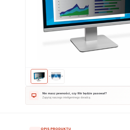
Nie masz pewności, czy filtr będzie pasował?
Zapytaj naszego inteligentnego doradcę.
OPIS PRODUKTU