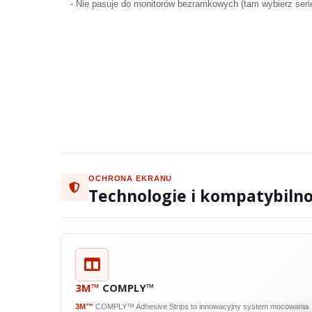
- Nie pasuje do monitorów bezramkowych (tam wybierz seri
OCHRONA EKRANU
Technologie i kompatybiln
3M™
COMPLY™
3M™
COMPLY™ Adhesive Strips to innowacyjny system mocowania