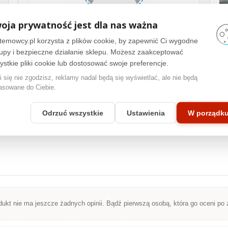
oja prywatność jest dla nas ważna
Strefa prywatności 60°
Filtr pomaga ograniczyć widoczność danych dla osób siedzących
temowcy.pl korzysta z plików cookie, by zapewnić Ci wygodne
obok, typowo w zakresie około 60° po lewej i prawej stronie, dlatego
upy i bezpieczne działanie sklepu. Możesz zaakceptować
sprawdza się w biurach, recepcjach, open space i miejscach
ystkie pliki cookie lub dostosować swoje preferencje.
publicznych.
i się nie zgodzisz, reklamy nadal będą się wyświetlać, ale nie będą
asowane do Ciebie.
Odrzuć wszystkie
Ustawienia
W porządk
dukt nie ma jeszcze żadnych opinii. Bądź pierwszą osobą, która go oceni po 