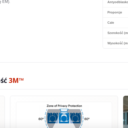
ę EM).
Antyodblask
Proporcje
Cale
Szerokość (
Wysokość (m
ość
3M™