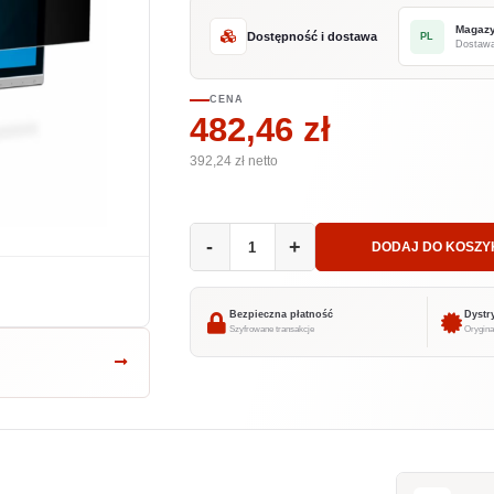
Magaz
Dostępność i dostawa
PL
Dostawa
CENA
482,46 zł
392,24
zł netto
-
+
DODAJ DO KOSZY
Bezpieczna płatność
Dystr
Szyfrowane transakcje
Orygina