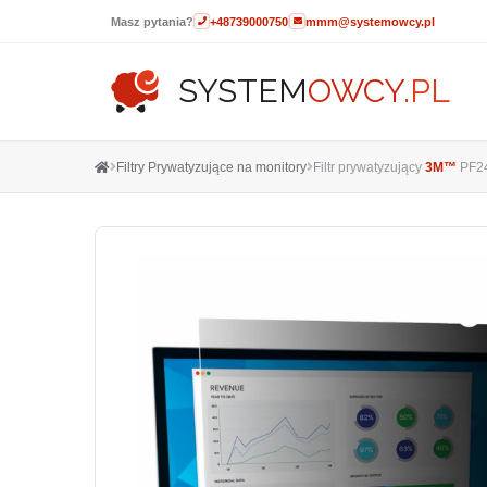
Masz pytania?
+48739000750
mmm@systemowcy.pl
SYSTEM
OWCY
.PL
Filtry Prywatyzujące na monitory
Filtr prywatyzujący
3M™
PF24