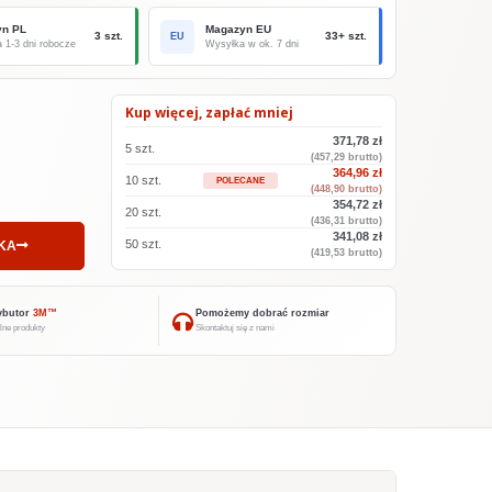
yn PL
Magazyn EU
3 szt.
33+ szt.
EU
 1-3 dni robocze
Wysyłka w ok. 7 dni
Kup więcej, zapłać mniej
371,78 zł
5 szt.
(457,29 brutto)
364,96 zł
10 szt.
POLECANE
(448,90 brutto)
354,72 zł
20 szt.
(436,31 brutto)
341,08 zł
50 szt.
KA
(419,53 brutto)
ybutor
3M™
Pomożemy dobrać rozmiar
lne produkty
Skontaktuj się z nami