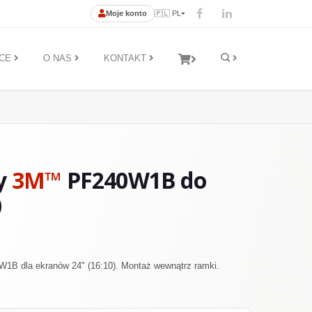
Moje konto
🇵🇱 PL
ĄCE
O NAS
KONTAKT
cy
3M™
PF240W1B do
0
1B dla ekranów 24" (16:10). Montaż wewnątrz ramki.