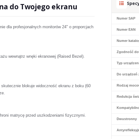
Specy
na do Twojego ekranu
Numer SAP
ie dla profesjonalnych monitorów 24" o proporcjach
Numer EAN
Numer katal
Zgodność do
ażu wewnątrz wnęki ekranowej (Raised Bezel).
Typ urządzen
Do urządzeń 
M skutecznie blokuje widoczność ekranu z boku (60
Rodzaj moco
ze.
Redukcja świa
Kompatybiln
 Chroni matrycę przed uszkodzeniami fizycznymi.
Dwustronny
Antyrefleksyj