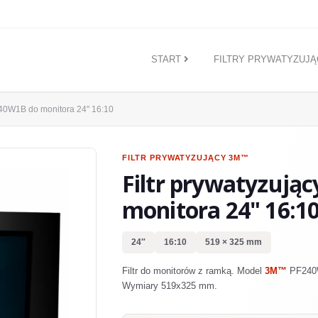
START
FILTRY PRYWATYZUJ
0W1B do monitora 24" 16:10
FILTR PRYWATYZUJĄCY
3M™
Filtr prywatyzują
monitora 24" 16:1
24″
16:10
519 × 325 mm
Filtr do monitorów z ramką. Model
3M™
PF240W
Wymiary 519x325 mm.