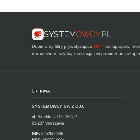
SYSTEM
OWCY
.PL
Dobieramy filtry prywatyzujące
3M™
do laptopów, moni
doradztwem, szybką realizacją i wsparciem po zakupie
FIRMA
SYSTEMOWCY SP. Z O.O.
ul. Skarbka z Gór 15C/21
03-287 Warszawa
NIP:
5252588946