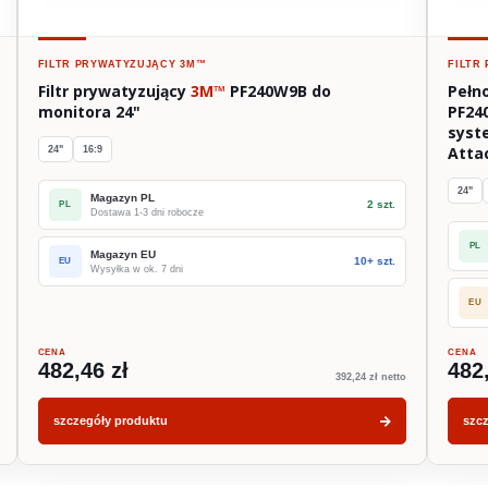
FILTR PRYWATYZUJĄCY
3M™
FILTR
Filtr prywatyzujący
3M™
PF240W9B do
Pełn
monitora 24"
PF24
syst
Atta
24"
16:9
24"
Magazyn PL
2 szt.
PL
Dostawa 1-3 dni robocze
PL
Magazyn EU
10+ szt.
EU
Wysyłka w ok. 7 dni
EU
CENA
CENA
482,46 zł
482
392,24 zł netto
szczegóły produktu
szc