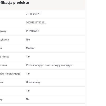
fikacja produktu
7100026029
00051128787281
ogowy
PF240W1B
tykowa
Nie
ia
Monitor
z ramką
Tak
wania
Paski mocujące oraz uchwyty mocujące
tła niebieskiego
Tak
ość
Uniwersalny
Tak
ny
Nie