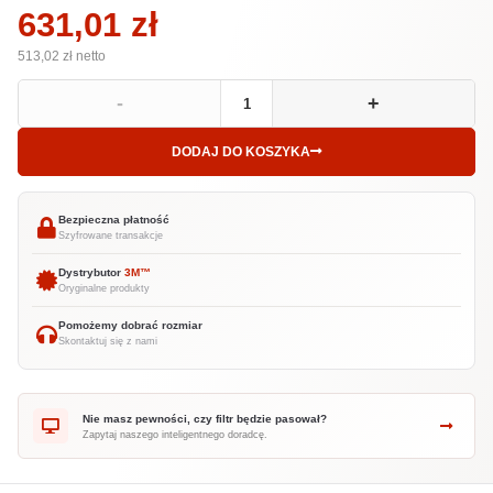
631,01 zł
513,02 zł
netto
-
+
DODAJ DO KOSZYKA
Bezpieczna płatność
Szyfrowane transakcje
Dystrybutor
3M™
Oryginalne produkty
Pomożemy dobrać rozmiar
Skontaktuj się z nami
Nie masz pewności, czy filtr będzie pasował?
Zapytaj naszego inteligentnego doradcę.