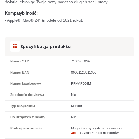
światła, chroniąc Twoje oczy podczas długich sesji pracy.
Kompatybilność:
- Apple® iMac® 24" (modele od 2021 roku).
Specyfikacja produktu
Numer SAP
7100261894
Numer EAN
00051128011355
Numer katalogowy
PFMAP004M
Zgodność dotykowa
Nie
Typ urządzenia
Monitor
Do urządzeń z ramką
Nie
Rodzaj mocowania
Magnetyczny system mocowania
3M™
COMPLY™ do monitorów