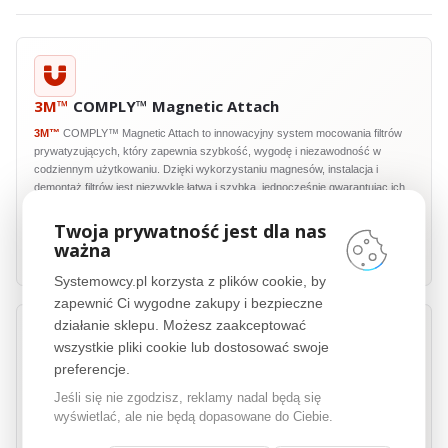
3M™
COMPLY™ Magnetic Attach
3M™
COMPLY™ Magnetic Attach to innowacyjny system mocowania filtrów
prywatyzujących, który zapewnia szybkość, wygodę i niezawodność w
codziennym użytkowaniu. Dzięki wykorzystaniu magnesów, instalacja i
demontaż filtrów jest niezwykle łatwa i szybka, jednocześnie gwarantując ich
stabilne i bezpieczne mocowanie. Technologia
3M™
COMPLY™ Magnetic
Attach to gwarancja łatwej obsługi i trwałości, bez względu na częstotliwość
Twoja prywatność jest dla nas
montowania i demontowania filtru. Idealne rozwiązanie dla użytkowników,
ważna
którzy cenią sobie wygodę i efektywność.
Systemowcy.pl korzysta z plików cookie, by
zapewnić Ci wygodne zakupy i bezpieczne
działanie sklepu. Możesz zaakceptować
wszystkie pliki cookie lub dostosować swoje
preferencje.
Jeśli się nie zgodzisz, reklamy nadal będą się
wyświetlać, ale nie będą dopasowane do Ciebie.