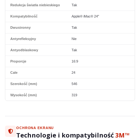
Redukcja światła niebieskiego
Tak
Kompatybilność
Apple® iMac® 24"
Dwustronny
Tak
Antyrefleksyjny
Nie
Antyodblaskowy
Tak
Proporcje
16:9
Cale
24
Szerokość (mm)
546
Wysokość (mm)
319
OCHRONA EKRANU
Technologie i kompatybilność
3M™