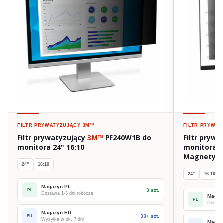
FILTR PRYWATYZUJĄCY
3M™
FILTR PRYWA
Filtr prywatyzujący
3M™
PF240W1B do
Filtr pryw
monitora 24" 16:10
monitora 2
Magnetycz
24"
16:10
24"
16:10
Magazyn PL
3 szt.
PL
Dostawa 1-3 dni robocze
Magaz
PL
Dostawa
Magazyn EU
33+ szt.
EU
Wysyłka w ok. 7 dni
Magaz