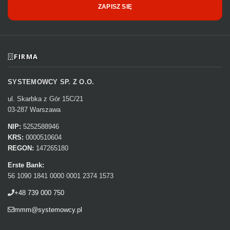
ZAPISZ SIĘ
FIRMA
SYSTEMOWCY SP. Z O.O.
ul. Skarbka z Gór 15C/21
03-287 Warszawa
NIP:
5252588946
KRS:
0000510604
REGON:
147265180
Erste Bank:
56 1090 1841 0000 0001 2374 1573
+48 739 000 750
mmm@systemowcy.pl