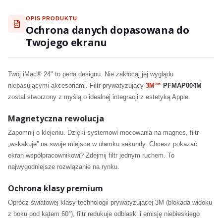
OPIS PRODUKTU
Ochrona danych dopasowana do
Twojego ekranu
Twój iMac® 24" to perła designu. Nie zakłócaj jej wyglądu
niepasującymi akcesoriami. Filtr prywatyzujący
3M™
PFMAP004M
został stworzony z myślą o idealnej integracji z estetyką Apple.
Magnetyczna rewolucja
Zapomnij o klejeniu. Dzięki systemowi mocowania na magnes, filtr
„wskakuje” na swoje miejsce w ułamku sekundy. Chcesz pokazać
ekran współpracownikowi? Zdejmij filtr jednym ruchem. To
najwygodniejsze rozwiązanie na rynku.
Ochrona klasy premium
Oprócz światowej klasy technologii prywatyzującej 3M (blokada widoku
z boku pod kątem 60°), filtr redukuje odblaski i emisję niebieskiego