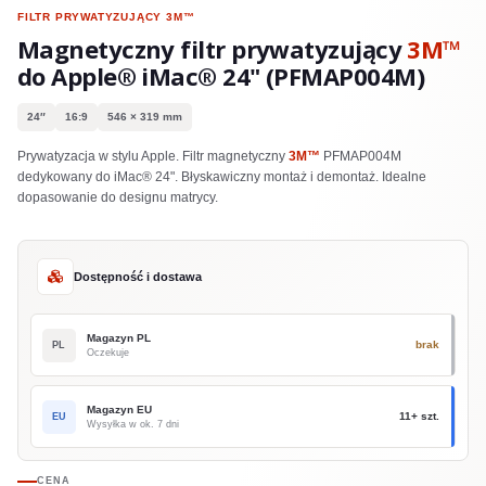
FILTR PRYWATYZUJĄCY
3M™
Magnetyczny filtr prywatyzujący
3M™
do Apple® iMac® 24" (PFMAP004M)
24″
16:9
546 × 319 mm
Prywatyzacja w stylu Apple. Filtr magnetyczny
3M™
PFMAP004M
dedykowany do iMac® 24". Błyskawiczny montaż i demontaż. Idealne
dopasowanie do designu matrycy.
Dostępność i dostawa
Magazyn PL
brak
PL
Oczekuje
Magazyn EU
11+ szt.
EU
Wysyłka w ok. 7 dni
CENA