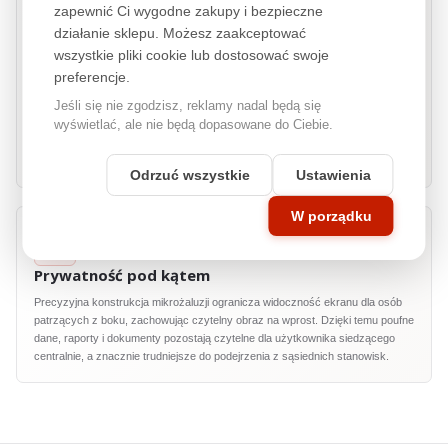
3M™
COMPLY™
zapewnić Ci wygodne zakupy i bezpieczne
działanie sklepu. Możesz zaakceptować
3M™
COMPLY™ Adhesive Strips to innowacyjny system mocowania filtrów
wszystkie pliki cookie lub dostosować swoje
prywatyzujących, który zapewnia szybkość, wygodę i niezawodność w
codziennym użytkowaniu. Dzięki wykorzystaniu zaawansowanych pasków
preferencje.
klejących, instalacja i demontaż filtrów jest niezwykle łatwa i szybka,
Jeśli się nie zgodzisz, reklamy nadal będą się
jednocześnie gwarantując ich stabilne i bezpieczne mocowanie. Technologia
wyświetlać, ale nie będą dopasowane do Ciebie.
3M™
COMPLY™ Adhesive Strips to gwarancja łatwej obsługi i trwałości, bez
względu na częstotliwość montowania i demontowania filtru. Idealne
rozwiązanie dla użytkowników, którzy cenią sobie wygodę i efektywność.
Odrzuć wszystkie
Ustawienia
W porządku
Prywatność pod kątem
Precyzyjna konstrukcja mikrożaluzji ogranicza widoczność ekranu dla osób
patrzących z boku, zachowując czytelny obraz na wprost. Dzięki temu poufne
dane, raporty i dokumenty pozostają czytelne dla użytkownika siedzącego
centralnie, a znacznie trudniejsze do podejrzenia z sąsiednich stanowisk.