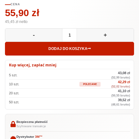
CENA
55,90 zł
45,45
zł netto
-
+
DODAJ DO KOSZYKA
Kup więcej, zapłać mniej
43,08 zł
5 szt.
(52,99 brutto)
42,29 zł
10 szt.
POLECANE
(52,02 brutto)
41,10 zł
20 szt.
(50,55 brutto)
39,52 zł
50 szt.
(48,61 brutto)
Bezpieczna płatność
Szyfrowane transakcje
Dystrybutor
3M™