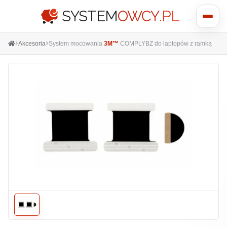
SYSTEM
OWCY
.PL
Pokaż
menu
Akcesoria
System mocowania
3M™
COMPLYBZ do laptopów z ramką