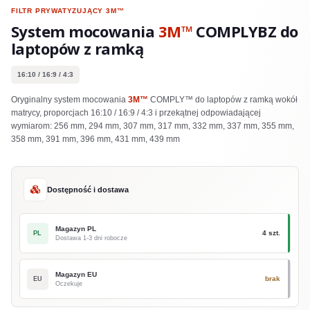
FILTR PRYWATYZUJĄCY
3M™
System mocowania
3M™
COMPLYBZ do
laptopów z ramką
16:10 / 16:9 / 4:3
Oryginalny system mocowania
3M™
COMPLY™ do laptopów z ramką wokół
matrycy, proporcjach 16:10 / 16:9 / 4:3 i przekątnej odpowiadającej
wymiarom: 256 mm, 294 mm, 307 mm, 317 mm, 332 mm, 337 mm, 355 mm,
358 mm, 391 mm, 396 mm, 431 mm, 439 mm
Dostępność i dostawa
Magazyn PL
4 szt.
PL
Dostawa 1-3 dni robocze
Magazyn EU
brak
EU
Oczekuje