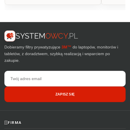
SYSTEM
OWCY
.PL
Dobieramy filtry prywatyzujące
3M™
do laptopów, monitorów i
tabletów, z doradztwem, szybką realizacją i wsparciem po
zakupie.
Adres
email
ZAPISZ SIĘ
FIRMA