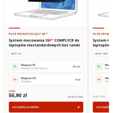
FILTR PRYWATYZUJĄCY
3M™
FILTR PRYWA
System mocowania
3M™
COMPLYCR do
System m
laptopów niestandardowych bez ramki
laptopów M
16:9 / 3:2
16:10 / 16:9
Magazyn PL
Magaz
20 szt.
PL
PL
Dostawa 1-3 dni robocze
Dostawa
Magazyn EU
Magaz
brak
EU
EU
Oczekuje
Oczeku
CENA
55,90 zł
brak ceny
45,45 zł netto
szczegóły produktu
szczegóły p