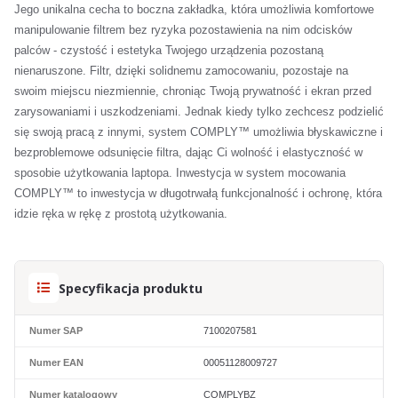
Jego unikalna cecha to boczna zakładka, która umożliwia komfortowe
manipulowanie filtrem bez ryzyka pozostawienia na nim odcisków
palców - czystość i estetyka Twojego urządzenia pozostaną
nienaruszone. Filtr, dzięki solidnemu zamocowaniu, pozostaje na
swoim miejscu niezmiennie, chroniąc Twoją prywatność i ekran przed
zarysowaniami i uszkodzeniami. Jednak kiedy tylko zechcesz podzielić
się swoją pracą z innymi, system COMPLY™ umożliwia błyskawiczne i
bezproblemowe odsunięcie filtra, dając Ci wolność i elastyczność w
sposobie użytkowania laptopa. Inwestycja w system mocowania
COMPLY™ to inwestycja w długotrwałą funkcjonalność i ochronę, która
idzie ręka w rękę z prostotą użytkowania.
Specyfikacja produktu
Numer SAP
7100207581
Numer EAN
00051128009727
Numer katalogowy
COMPLYBZ