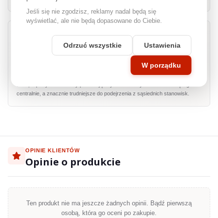
Jeśli się nie zgodzisz, reklamy nadal będą się
wyświetlać, ale nie będą dopasowane do Ciebie.
Odrzuć wszystkie
Ustawienia
Prywatność pod kątem
W porządku
Precyzyjna konstrukcja mikrożaluzji ogranicza widoczność ekranu dla osób
patrzących z boku, zachowując czytelny obraz na wprost. Dzięki temu poufne
dane, raporty i dokumenty pozostają czytelne dla użytkownika siedzącego
centralnie, a znacznie trudniejsze do podejrzenia z sąsiednich stanowisk.
OPINIE KLIENTÓW
Opinie o produkcie
Ten produkt nie ma jeszcze żadnych opinii. Bądź pierwszą
osobą, która go oceni po zakupie.