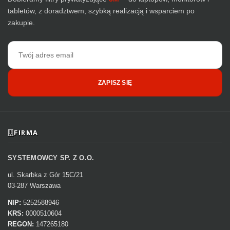
tabletów, z doradztwem, szybką realizacją i wsparciem po
zakupie.
Adres
email
ZAPISZ SIĘ
FIRMA
SYSTEMOWCY SP. Z O.O.
ul. Skarbka z Gór 15C/21
03-287 Warszawa
NIP:
5252588946
KRS:
0000510604
REGON:
147265180