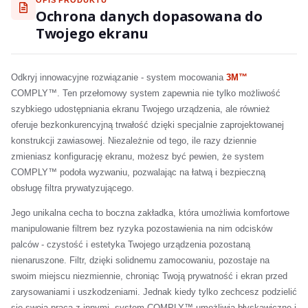
OPIS PRODUKTU
Ochrona danych dopasowana do
Twojego ekranu
Odkryj innowacyjne rozwiązanie - system mocowania
3M™
COMPLY™. Ten przełomowy system zapewnia nie tylko możliwość
szybkiego udostępniania ekranu Twojego urządzenia, ale również
oferuje bezkonkurencyjną trwałość dzięki specjalnie zaprojektowanej
konstrukcji zawiasowej. Niezależnie od tego, ile razy dziennie
zmieniasz konfigurację ekranu, możesz być pewien, że system
COMPLY™ podoła wyzwaniu, pozwalając na łatwą i bezpieczną
obsługę filtra prywatyzującego.
Jego unikalna cecha to boczna zakładka, która umożliwia komfortowe
manipulowanie filtrem bez ryzyka pozostawienia na nim odcisków
palców - czystość i estetyka Twojego urządzenia pozostaną
nienaruszone. Filtr, dzięki solidnemu zamocowaniu, pozostaje na
swoim miejscu niezmiennie, chroniąc Twoją prywatność i ekran przed
zarysowaniami i uszkodzeniami. Jednak kiedy tylko zechcesz podzielić
się swoją pracą z innymi, system COMPLY™ umożliwia błyskawiczne i