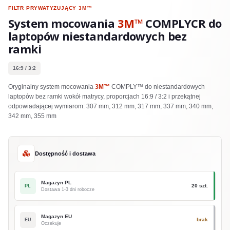
FILTR PRYWATYZUJĄCY
3M™
System mocowania
3M™
COMPLYCR do
laptopów niestandardowych bez
ramki
16:9 / 3:2
Oryginalny system mocowania
3M™
COMPLY™ do niestandardowych
laptopów bez ramki wokół matrycy, proporcjach 16:9 / 3:2 i przekątnej
odpowiadającej wymiarom: 307 mm, 312 mm, 317 mm, 337 mm, 340 mm,
342 mm, 355 mm
Dostępność i dostawa
Magazyn PL
20 szt.
PL
Dostawa 1-3 dni robocze
Magazyn EU
brak
EU
Oczekuje