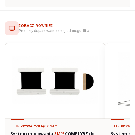
ZOBACZ RÓWNIEŻ
Produkty dopasowane do oglądanego filtra
FILTR PRYWATYZUJĄCY
3M™
FILTR PRYWA
System mocowania
3M™
COMPLYBZ do
System m