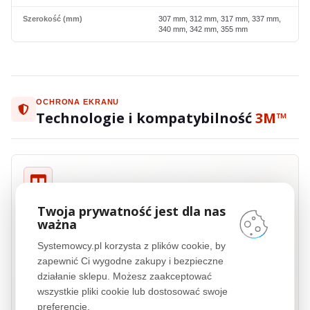
Szerokość (mm)
307 mm, 312 mm, 317 mm, 337 mm,
340 mm, 342 mm, 355 mm
OCHRONA EKRANU
Technologie i kompatybilność
3M™
3M™
COMPLY™
Twoja prywatność jest dla nas
ważna
3M™
COMPLY™ Adhesive Strips to innowacyjny system mocowania filtrów
prywatyzujących, który zapewnia szybkość, wygodę i niezawodność w
Systemowcy.pl korzysta z plików cookie, by
codziennym użytkowaniu. Dzięki wykorzystaniu zaawansowanych pasków
klejących, instalacja i demontaż filtrów jest niezwykle łatwa i szybka,
zapewnić Ci wygodne zakupy i bezpieczne
jednocześnie gwarantując ich stabilne i bezpieczne mocowanie. Technologia
działanie sklepu. Możesz zaakceptować
3M™
COMPLY™ Adhesive Strips to gwarancja łatwej obsługi i trwałości, bez
wszystkie pliki cookie lub dostosować swoje
względu na częstotliwość montowania i demontowania filtru. Idealne
preferencje.
rozwiązanie dla użytkowników, którzy cenią sobie wygodę i efektywność.