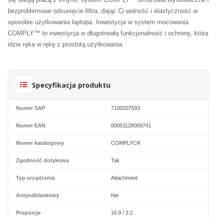
bezproblemowe odsunięcie filtra, dając Ci wolność i elastyczność w
sposobie użytkowania laptopa. Inwestycja w system mocowania
COMPLY™ to inwestycja w długotrwałą funkcjonalność i ochronę, która
idzie ręka w rękę z prostotą użytkowania.
Specyfikacja produktu
Numer SAP
7100207593
Numer EAN
00051128009741
Numer katalogowy
COMPLYCR
Zgodność dotykowa
Tak
Typ urządzenia
Attachment
Antyodblaskowy
Nie
Proporcje
16:9 / 3:2