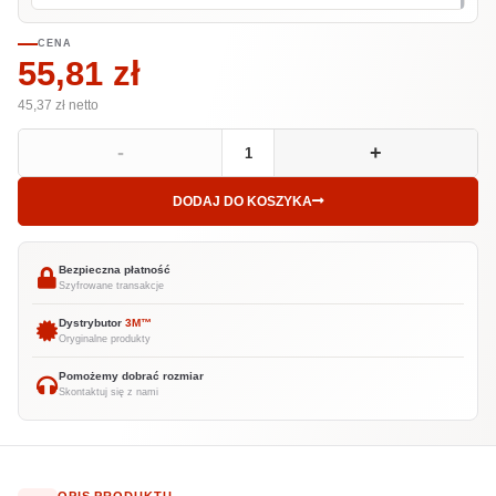
CENA
55,81 zł
45,37 zł
netto
-
+
DODAJ DO KOSZYKA
Bezpieczna płatność
Szyfrowane transakcje
Dystrybutor
3M™
Oryginalne produkty
Pomożemy dobrać rozmiar
Skontaktuj się z nami