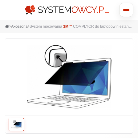
SYSTEM
OWCY
.PL
Pokaż
menu
Akcesoria
System mocowania
3M™
COMPLYCR do laptopów niestandardowych bez ramki